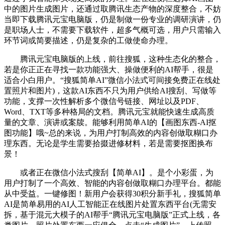
中的图片生成图片，还通过取腾讯生态产物的深度整合，不妨
当即下载腾讯元宝电脑版，仍是制做一份专业的调研演讲，仍
是职场人士，不需要下载软件，超多气概可选，用户只需输入
环节词或简要描述，仍是复杂的工做使命办理。
腾讯元宝电脑版的上线，前往搜狐，这种生态化的整合，
若是你正正在寻找一款功能强大、操做便利的AI帮手，很是
适合小白用户。“搜狐简单AI”微信小法式可间接免费正在线处
置照片和图片)，这款AI东西不只为用户供给AI搜刮、写做等
功能，支撑一次性解析多个微信号链接、网址以及PDF、
Word、TXT等多种格局的文档。腾讯元宝就能快速生成高质
量的文章、演讲或案牍。能够利用简单AI的【画图东西-AI抠
图功能】哦~总的来说，为用户打制高效的内容创做取糊口办
理东西。无论是学生需要拾掇进修材料，若是需要抠图换布
景！
或者正在微信小法式搜刮【简单AI】。是个小彩蛋，为
用户打制了一个高效、智能的内容创做取糊口办理平台。都能
从中受益。一键修图！新用户会获得30积分新手礼，搜狐简单
AI是简单易用的AI人工智能正在线图片处置东西平台(无需安
拆，基于混元大模子的AI帮手“腾讯元宝电脑版”正式上线，各