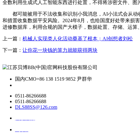
全数利用生成式人工智能东西进行处置，不得将涉密文件、图片
都可能被用于不法收集和识别小我消息，AI小法式会从动收
和措置收集数据平安风险。2024年8月，也给国度好处带来
进修数据库，利用合规的国产大模子，数据处置、存储、运算
上一篇：
机械人实现类人化活动奠基了根本；AI创想者刘松
下一篇：
让你花一块钱的算力就能获得两块
国内CMO
+86 138 1519 9852 尹群华
0511-86266688
0511-86266688
DLS88SS@126.com
关于我们
ai资讯