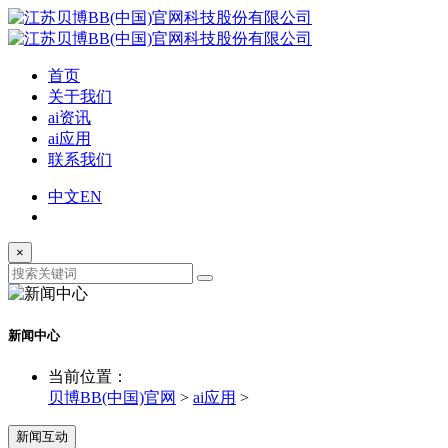
首页
关于我们
ai资讯
ai应用
联系我们
中文
EN
×
新闻中心
当前位置：
贝博BB(中国)官网
>
ai应用
>
新闻互动