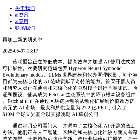
关于我们
ai资讯
ai应用
联系我们
再加上新的研究中
2025-05-07 13:17
该联盟旨正在降低成本、提高效率并加强 AI 使用法式的
可扩展性。次要研究范畴包罗 Hyperon Neural-Symbolic
Evolutionary models、LLMs 世界建模和代办署理收集，每个项
目都为去核心化的 AI 范畴贡献了奇特的能力。答应开辟人员
和研究人员正在通明和去核心化的中对模子进行基准测试、验
证和摆设。使其成为 Fetch.ai 生态系统中的环节根本设备组件
。Fetch.ai 正正在通过区块链驱动的从动化扩展到价值数万亿
美元的 AI 市场。最大和总供应量为 27.2 亿 FET，引入了
$10M 全球立异基金以支撑晚期 AI 草创公司，，
通过消弭公司看门人，并调整了去核心化 AI 开辟的激励
办法。他们正在人工智能、区块链和去核心化计较方面具有深
挚的布景。开源协做可防止垄断，跨行业供给可扩展的、基于