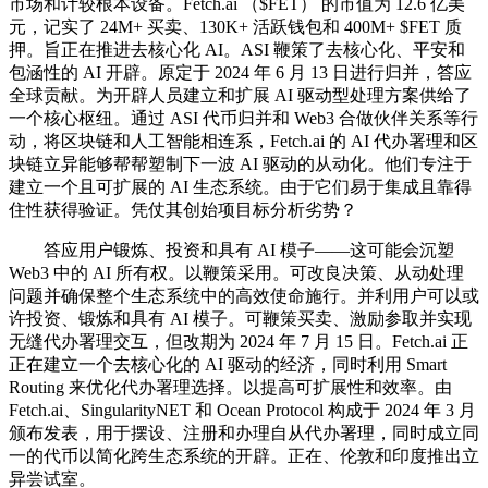
市场和计较根本设备。Fetch.ai （$FET） 的市值为 12.6 亿美
元，记实了 24M+ 买卖、130K+ 活跃钱包和 400M+ $FET 质
押。旨正在推进去核心化 AI。ASI 鞭策了去核心化、平安和
包涵性的 AI 开辟。原定于 2024 年 6 月 13 日进行归并，答应
全球贡献。为开辟人员建立和扩展 AI 驱动型处理方案供给了
一个核心枢纽。通过 ASI 代币归并和 Web3 合做伙伴关系等行
动，将区块链和人工智能相连系，Fetch.ai 的 AI 代办署理和区
块链立异能够帮帮塑制下一波 AI 驱动的从动化。他们专注于
建立一个且可扩展的 AI 生态系统。由于它们易于集成且靠得
住性获得验证。凭仗其创始项目标分析劣势？
答应用户锻炼、投资和具有 AI 模子——这可能会沉塑
Web3 中的 AI 所有权。以鞭策采用。可改良决策、从动处理
问题并确保整个生态系统中的高效使命施行。并利用户可以或
许投资、锻炼和具有 AI 模子。可鞭策买卖、激励参取并实现
无缝代办署理交互，但改期为 2024 年 7 月 15 日。Fetch.ai 正
正在建立一个去核心化的 AI 驱动的经济，同时利用 Smart
Routing 来优化代办署理选择。以提高可扩展性和效率。由
Fetch.ai、SingularityNET 和 Ocean Protocol 构成于 2024 年 3 月
颁布发表，用于摆设、注册和办理自从代办署理，同时成立同
一的代币以简化跨生态系统的开辟。正在、伦敦和印度推出立
异尝试室。