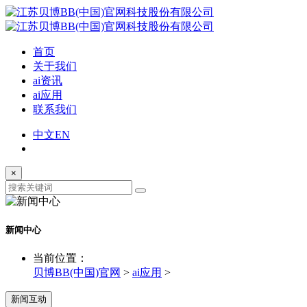
首页
关于我们
ai资讯
ai应用
联系我们
中文
EN
×
新闻中心
当前位置：
贝博BB(中国)官网
>
ai应用
>
新闻互动