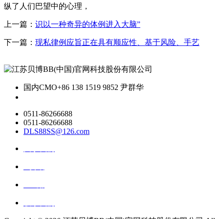
纵了人们巴望中的心理，
上一篇：
识以一种奇异的体例进入大脑”
下一篇：
现私律例应旨正在具有顺应性、基于风险、手艺
国内CMO
+86 138 1519 9852 尹群华
0511-86266688
0511-86266688
DLS88SS@126.com
关于我们
ai资讯
ai应用
联系我们