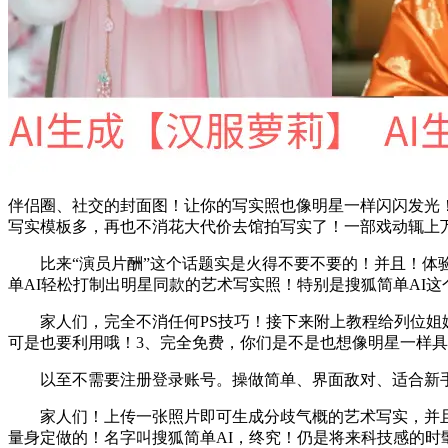
伴侣圈、社交的封面图！让你的写实照也像明星一样闪闪发光
写实模板多，再也不消花大代价去馆拍写实了！一部戏动辄上
比来“演员片酬”这个话题实是火得不要不要的！并且！体验
单AI轻松打制出明星同款的艺术写实照！特别是搜狐简单AI这
家人们，完全不消任何PS技巧！接下来附上教程给列位姐妹
可是也要利用哦！3、完全免费，你们是不是也想像明星一样
以至不需要注册登录账号。操做简单、界面敌对、适合新手
家人们！上传一张照片即可生成分歧气概的艺术写实，并且！
量身定做的！名字叫搜狐简单AI，终究！仍是将来科技感的时髦