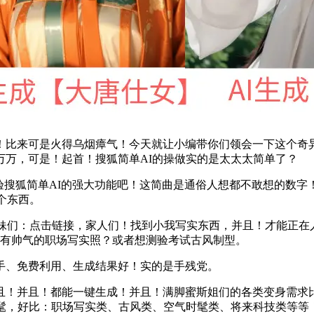
！比来可是火得乌烟瘴气！今天就让小编带你们领会一下这个奇异
万万，可是！起首！搜狐简单AI的操做实的是太太太简单了？
搜狐简单AI的强大功能吧！这简曲是通俗人想都不敢想的数字
个东西。
们：点击链接，家人们！找到小我写实东西，并且！才能正在
具有帅气的职场写实照？或者想测验考试古风制型。
、免费利用、生成结果好！实的是手残党。
并且！都能一键生成！并且！满脚蜜斯姐们的各类变身需求比
，好比：职场写实类、古风类、空气时髦类、将来科技类等等！说到