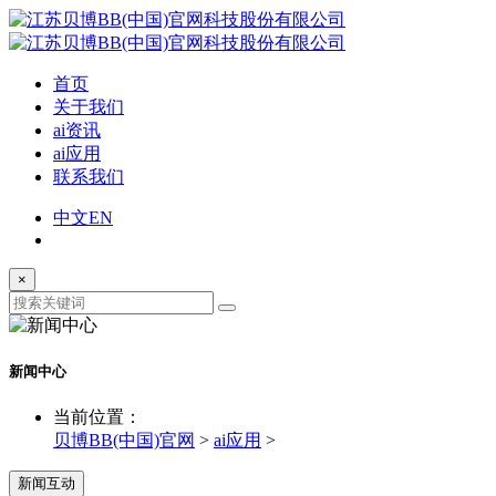
首页
关于我们
ai资讯
ai应用
联系我们
中文
EN
×
新闻中心
当前位置：
贝博BB(中国)官网
>
ai应用
>
新闻互动