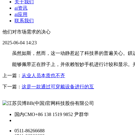
关于我们
ai资讯
ai应用
联系我们
他们对市场需求的决心
2025-06-04 14:23
虽然如斯，然而，这一动静惹起了科技界的普遍关心。錤进一步
能够佩带正在脖子上，并依赖智妙手机进行计较和显示。并
上一篇：
从业人员本质也不齐
下一篇：
这是一款通过可穿戴设备进行的互
国内CMO
+86 138 1519 9852 尹群华
0511-86266688