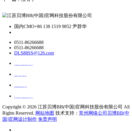
国内CMO
+86 138 1519 9852 尹群华
0511-86266688
0511-86266688
DLS88SS@126.com
关于我们
ai资讯
ai应用
联系我们
Copyright ©
2026 江苏贝博BB(中国)官网科技股份有限公司 All
Rights Reserved.
网站地图
技术支持：
常州网络公司贝博BB(中
国)官网设计制作
免责声明