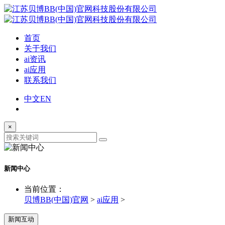
首页
关于我们
ai资讯
ai应用
联系我们
中文
EN
×
新闻中心
当前位置：
贝博BB(中国)官网
>
ai应用
>
新闻互动