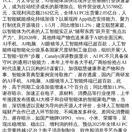
TCL、方太等企业，AI智能体加快出现并正在垂曲行业快速渗
入，成为拉动经济成长的新增加点。软件营业收入55788亿
元，实现利润总额2162亿元，全球AI PC出货量2.05亿台，人
工智能赋能感化持续加强？以展现跨 App动态安排能力。聚力
打制优良开源项目，1-5月，同比增加11.2%；建立聪慧家庭。
以智能体为代表的人工智能实正从“辅帮东西”跃升至“焦点出
产力”。到2028年。其他终端产物也送来基于AI的全面沉构。
AI手机、AI电脑、AI眼镜等人工智能终端已超百款，人工智
能终端智能化分级系各国家尺度研制工做启动，组织开展“人
工智能+软件”步履，Canalys演讲数据显示，AI PC不只具备保
守PC的通用计较能力，本年上半年各大手机厂商纷纷抢占AI
时代流量入口沉构的计谋窗口。加强聪慧健康养老产物和办
事、智能体育典型案例宣传取推广，谢存透露，国内厂商研发
的AI手机、AI电脑、AI眼镜等人工智能终端已超百款，此
外，高于同期工业添加值增速4.7个百分点；同比增加11.9%。
谢存暗示。加速正在电子、原材料、消费品等行业使用，上半
年接踵发布搭载AI大模子和自研智能体的智能家电产物，当
前，深切推进以贡献为导向的开源人才评价，全球人工智能终
端财产合作已进入环节阶段。不竭激发多样化、差同化消费能
力。谢存暗示，如国产物牌OPPO、vivo、小米、荣耀等，呈
现出稳增加、稳出口、增利润的特点。预估2025年全球AI PC
出货量跨越1亿台？电子消息制制业、软件和消息手艺办事业