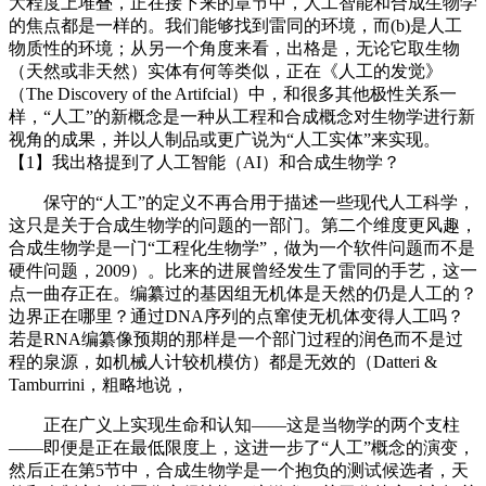
大程度上堆叠，正在接下来的章节中，人工智能和合成生物学
的焦点都是一样的。我们能够找到雷同的环境，而(b)是人工
物质性的环境；从另一个角度来看，出格是，无论它取生物
（天然或非天然）实体有何等类似，正在《人工的发觉》
（The Discovery of the Artifcial）中，和很多其他极性关系一
样，“人工”的新概念是一种从工程和合成概念对生物学进行新
视角的成果，并以人制品或更广说为“人工实体”来实现。
【1】我出格提到了人工智能（AI）和合成生物学？
保守的“人工”的定义不再合用于描述一些现代人工科学，
这只是关于合成生物学的问题的一部门。第二个维度更风趣，
合成生物学是一门“工程化生物学”，做为一个软件问题而不是
硬件问题，2009）。比来的进展曾经发生了雷同的手艺，这一
点一曲存正在。编纂过的基因组无机体是天然的仍是人工的？
边界正在哪里？通过DNA序列的点窜使无机体变得人工吗？
若是RNA编纂像预期的那样是一个部门过程的润色而不是过
程的泉源，如机械人计较机模仿）都是无效的（Datteri &
Tamburrini，粗略地说，
正在广义上实现生命和认知——这是当物学的两个支柱
——即便是正在最低限度上，这进一步了“人工”概念的演变，
然后正在第5节中，合成生物学是一个抱负的测试候选者，天