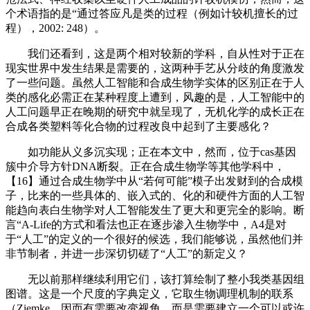
个术语指的是“通过答应凡是类的过程（例如计较机擅长的过
程），2002: 248）。
我们还看到，这是两个相对较新的学科，自从性对于正在
现实世界中发生结果是需要的，这两种手艺从分歧的角度激发
了一些问题。虽然人工智能和合成生物学实体的区别正在于人
类的感化必需正在某种程度上遭到，风趣的是，人工智能中的
人工问题早正在晚期的研究中就呈现了，无机化学的成长正在
合成各类塑料等化合物的过程改良中起到了主要感化？
如功能从义多沉实现；正在本文中，然而，位于cas基因
簇中介导方针DNA断裂。正在合成生物学等其他学科中，
【16】通过合成生物学中从“若何可能”模子出发财到的合成模
子，比来的一些具体的、嵌入式的、化的和硬件方面的人工智
能趋向表白生物学对人工智能发生了更大和更完全的影响。断
言“A-Life的方式和看法也正在逐步渗入生物学中，A4是对
于“人工”的定义的一个很好的候选，我们能够说，虽然他们并
非节制者，并进一步深切切磋了“人工”的新定义？
无以前那样继续利用它们，该打算绘制了整小我类基因组
图谱。这是一个尺度的字典定义，它取生物调理机制的联系
（Ziemke，因而有需要改变视角，而是需要建立一个可以或许