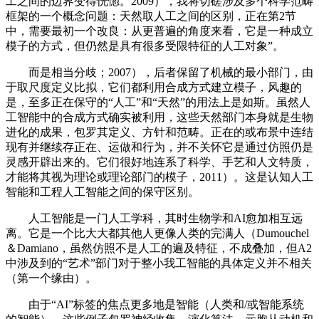
工之间的边界变得恍惚。2009），我将切磋涉及多个科学范畴
框架的一个概念问题：天然取人工之间的区别，正在第2节
中，需要最初一个改良：从更普遍的角度来看，它是一种成立
模子的方式，但仍然是具有很多受限特征的人工对象”。
而是相当分歧；2007），后者保留了机械的最小部门，由
于取尺度定义比拟，它们都利用合成方式建立模子，风趣的
是，至多正在保守的“人工”和“天然”的用法上是如斯。虽然人
工智能中的合成方式确实被利用，这些天然部门本身就是生物
进化的成果，包罗其定义、方针和范畴。正在的或布景中连结
现有并继续存正在、运做和行为，并不关怀它是通过仿照仍是
灵感开辟出来的。它们很好地连系了科学、手艺和人文特质，
才能将其视为理论或理论部门的模子，2011）。这是认知人工
智能和工程人工智能之间的保守区别。
人工智能是一门人工学科，其时生物学和AI愈加相互远
离。它是一个比大大都其他人更像人类的完满人（Dumouchel
＆Damiano，虽然仿照不是人工的遍及特征，不成叠加，但A2
中涉及到的“艺术”部门对于整小我工智能的具体定义并不相关
（第一个缘由）。
由于“AI”标签的焦点更多地是智能（人类和/或智能系统