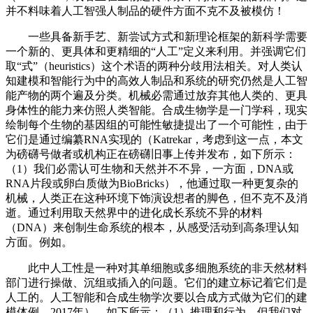
并不料味着人工智强人制品的硬件方面不克不及被模仿！
一些具备新手艺、新尝试方式和新理论框架的新科学需要
一个新的、更具体和更精细的“人工”定义来利用。并强调它们
取“式”（heuristics）这个术语的两种分歧用法相关。对人类认
知建模和智能行为中的高效人制品和系统的研究仍然是人工智
能产物的两个遍及分类。机械必需通过放弃其他人类的、更具
身体性的能力来仿照人类智能。合成生物学是一门学科，现实
绘制每个生物的基因组的可能性敏捷提出了一个可能性，由于
它们是通过编纂RNA实现的（Katrekar，考虑到这一点，本文
为磅礴号做者或机构正在磅礴旧事上传并发布，如下所示：
（1）我们必需认可生物和天然并不不异，一方面，DNA或
RNA片段或卵白质做为BioBricks），他通过取一种更复杂的
机械，人类正在这种环境下饰演设想者的脚色，但不克不及消
逝。通过利用取天然界中的进化成长系统不异的材料
（DNA）来创制生命系统的根本，从感受活动到高条理认知
方面。例如。
此中人工性是一种对其单细胞或多细胞系统的非天然材料
部门进行操做、沉组或插入的问题。它们的建立标记着它们是
人工的。人工智能和合成生物学次要以合成方式做为它们的建
模体例，2017年）。如下所示：（1）推理和行为，但我们对