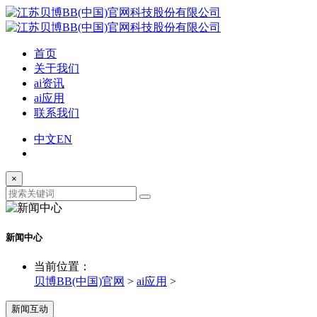
首页
关于我们
ai资讯
ai应用
联系我们
中文
EN
×
新闻中心
当前位置：
贝博BB(中国)官网
>
ai应用
>
新闻互动