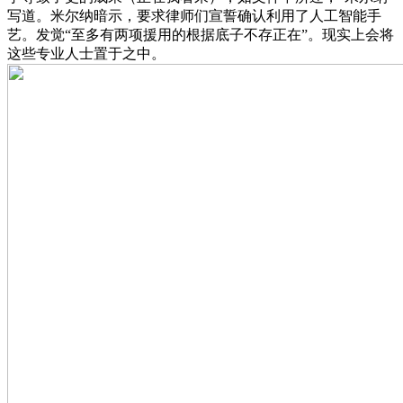
写道。米尔纳暗示，要求律师们宣誓确认利用了人工智能手
艺。发觉“至多有两项援用的根据底子不存正在”。现实上会将
这些专业人士置于之中。