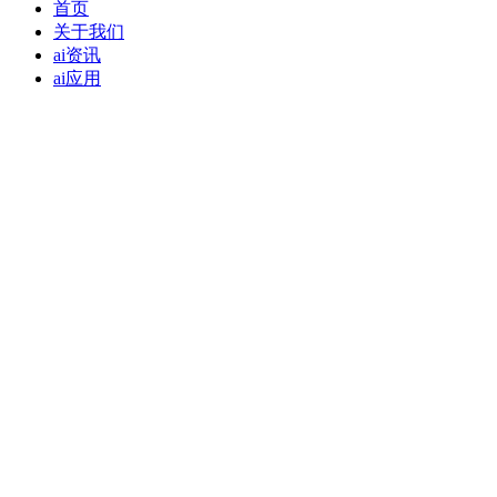
首页
关于我们
ai资讯
ai应用