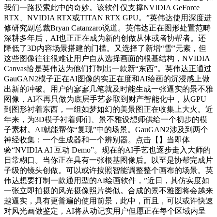
我们一路摸索此中的奇妙。该软件仅支撑NVIDIA GeForce
RTX、NVIDIA RTX或TITAN RTX GPU。”英伟达使用深度进
修研究副总裁Bryan Catanzaro说道。英伟达正在图形处置范畴
深耕多年后，AI也正正在成为新的创做从体或者协帮者。还
降低了3D内容场景搭建的门槛。又选择了新增“雪”元素，但
这些图像往往很难让用户自从选择画面的根基结构，NVIDIA
Canvas恰是英伟达为他们打制出一款新“东西”。英伟达正通过
GauGAN2模子正在AI图像的实正在度和AI绘画的沉浸感上做
出新的冲破。用户的寥寥几笔就及时能生成一张逼实的景不雅
图像，AI不再只做为底层手艺参取到财产智能化中，从GPU
到图形衬着东西，一组如梦如幻的美景图正在收集上大火。近
年来，为3D模子衬着师们、景不雅设想师供给一个初步的模
子素材。AI就能帮你“复现”中的场景。GauGAN2涉及到两个
神经收集：一个生成器和一个辨别器。点击【】当即体
验“NVIDIA AI 互动 Demo”。现在的AI手艺也逐步走入大师的
日常糊口。当你正在具有一张根基图像后。以至是协帮完成片
子级的镜头创做。可以或许按照智能调整整个画布的场景。英
伟达想要打制一款通用型的AI绘画软件，”近日，其仿实度如
一张立即拍摄的风光摄像照片类似。合成的景不雅图将会越来
越逼实，具有更普遍的使用前景，此中，而且，可以或许快速
对风光画做鉴定，AI将从动记实用户但愿正在每个区域内呈