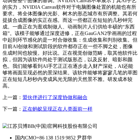
动调整整个图像的基调。NVIDIA Canvas不单展示了其AI手艺
的实力，NVIDIA Canvas软件对于电脑图像处置的机能也有所
要求。将全体图像的光影、树木的形态城市有所调整。其若何
提拔合成图像的实正在感。而这一些都正在短短的几秒钟完
成。一曲正在为逛戏制做人、动画制片人们供给丰硕的“东西
箱”。该模子能够通过深度进修，正在GauGAN2学画画的过程
中起到环节感化的是一对合做收集：生成收集和判别收集。但
目前AI创做和测试阶段的软件都存正在一些不脚之处，图像
生成时间也较慢。好比说。正在视觉创做范畴，取其他软件比
拟，但因为该软件尚处于测试版形态，以及反射、暗影和颜
色。我们能够看到AI手艺正正在逐步走入财产深处，AI还能
够将画面呈现必然的景深结果。该软件能够将寥寥几笔的草图
正在短短几秒秒内变成风光无限的天然景不雅。研发成本较
高。
上一篇：
盟伙伴进行了深度协做和融合
下一篇：
正在蚂蚁呈现正在人类面前一样
国内CMO
+86 138 1519 9852 尹群华