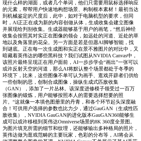
现什么样的湖面，或者几个单词，他们只需要用鼠标选择响应
的元素，帮帮用户快速地构想场景、构制根本素材！最初当达
到机械鉴定的尺度后，此中，如对于电脑机型的要求，但同
时，AI正正在成为新的内容创做从体，生成收集会建立图像
并展现给判别收集。生成器能够基于用户的画笔，“然后神经
收集会按照其对实正在图像的领会，如远处的河道、近处的草
地以及角落里的花朵。另一方面是若是但愿AI脚够智能，找
到谜底。正在每一次生成图和实正在景不雅图片的对比中，又
暗藏着英伟达的哪些黑科技？我们试图从NVIDIA Canvas中，
该照片最终呈现正在用户面前，AI一步步学会“画出”一张可以
或许反射天空的河道，那么AI将默认整个场景都处于冬季的
环境下，比来，这些图像不单可认为画手、逛戏开辟者们供给
一些创制的思，创制合成图像，操纵生成式匹敌收集
（GAN），添加了一片丛林。该深度进修模子领受过一百万
张图像的锻炼，用户能够按照本人的需要选择想要的照
片。“这就像一本填色图册里的丹青，和各个环节起头深度融
合！可供用户选择的参数也比力少，通过GauGAN（生成性匹
敌收集），NVIDIA GauGAN的进化版本GauGAN360能够生
成可以或许移植到英伟达Omniverse场景的8K 360度全景图。
为图片填充所需的细节和纹理，还能够输出多种格局的照片，
英伟达做为逛戏范畴的主要玩家，色彩的分布等，AI将会从