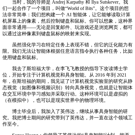
当时，我的导师是 Andrej Karpathy 和 Ilya Sutskever。我
们一起合作了一个项目，叫做“World of Bits”。这个项目的想
法非常简单：我们想构建一个 AI 智能体，让它能够读取计算
机屏幕上的像素，然后控制键盘和鼠标。你可以想象，这种界
面非常通用——无论是回复邮件、玩游戏还是浏览网页，都可
以通过这种像素到键盘鼠标的映射来实现。
虽然强化学习在特定任务上表现不错，但它的泛化能力有
限。我们无法让智能体根据任意语言指令执行各种任务，比如
使用键盘和鼠标。
我去了斯坦福大学，在李飞飞教授的指导下攻读博士学
位，开始专注于计算机视觉和具身智能。从 2016 年到 2021
年，在斯坦福的期间，我见证了计算机视觉实验室的研究从静
态视觉（如图像和视频识别）转向具身视觉，也就是让智能体
在交互环境中学习感知并采取行动。这种环境可以是虚拟的
（在模拟中），也可以是现实世界中的物理环境。
博士毕业后，我加入了英伟达，继续从事具身智能的研
究。我把博士期间的研究带到了英伟达，并一直在这个领域工
作至今。