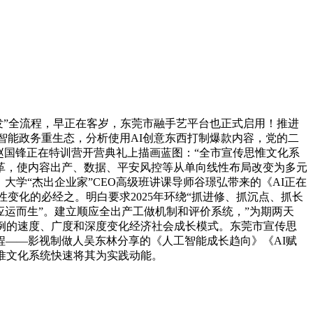
发”全流程，早正在客岁，东莞市融手艺平台也正式启用！推进
立智能政务重生态，分析使用AI创意东西打制爆款内容，党的二
赵国锋正在特训营开营典礼上描画蓝图：“全市宣传思惟文化系
改革，使内容出产、数据、平安风控等从单向线性布局改变为多元
大学“杰出企业家”CEO高级班讲课导师谷璟弘带来的《AI正在
变化的必经之。明白要求2025年环绕“抓进修、抓沉点、抓长
应运而生”。建立顺应全出产工做机制和评价系统，”为期两天
前例的速度、广度和深度变化经济社会成长模式。东莞市宣传思
——影视制做人吴东林分享的《人工智能成长趋向》《AI赋
惟文化系统快速将其为实践动能。