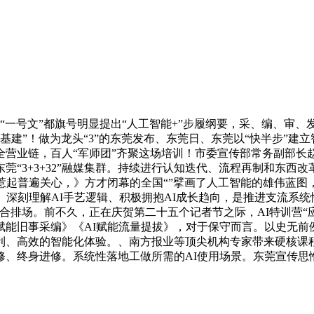
一号文”都旗号明显提出“人工智能+”步履纲要，采、编、审、
基建”！做为龙头“3”的东莞发布、东莞日、东莞以“快半步”建
营业链，百人“军师团”齐聚这场培训！市委宣传部常务副部长
莞“3+3+32”融媒集群。持续进行认知迭代、流程再制和东西
起普遍关心，》方才闭幕的全国“”擘画了人工智能的雄伟蓝图，
深刻理解AI手艺逻辑、积极拥抱AI成长趋向，是推进支流系统性
合排场。前不久，正在庆贺第二十五个记者节之际，AI特训营“
AI赋能旧事采编》《AI赋能流量提拔》，对于保守而言。以史无
利、高效的智能化体验。、南方报业等顶尖机构专家带来硬核课程
修、终身进修。系统性落地工做所需的AI使用场景。东莞宣传思