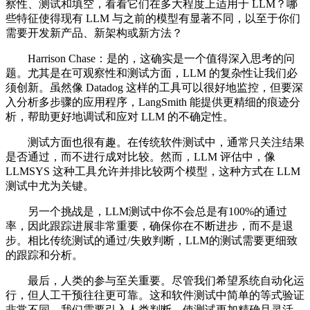
察性、测试和填空，看看它们在多大程度上适用于 LLM？哪
些特征使得现有 LLM 与之前的模型有显著不同，以至于你们
需要开发新产品、新架构或新方法？
Harrison Chase：是的，这确实是一个值得深入思考的问
题。尤其是在可观察性和测试方面，LLM 的复杂性让我们必
须创新。虽然像 Datadog 这样的工具可以很好地监控，但要深
入分析多步骤的应用程序，LangSmith 能提供更精细的痕迹分
析，帮助更好地调试和应对 LLM 的不确定性。
测试方面也很有趣。在传统软件测试中，通常只关注结果
是否通过，而不进行成对比较。然而，LLM 评估中，像
LLMSYS 这种工具允许并排比较两个模型，这种方式在 LLM
测试中尤为关键。
另一个挑战是，LLM测试中你不会总是有100%的通过
率，因此跟踪进展非常重要，确保你在不断进步，而不是退
步。相比传统测试的通过/失败判断，LLM的测试需要更细致
的跟踪和分析。
最后，人类的参与至关重要。尽管我们希望系统自动化运
行，但人工干预往往更可靠。这和软件测试中简单的等式验证
非常不同，我们需要引入人类判断，使测试更加精确且灵活。