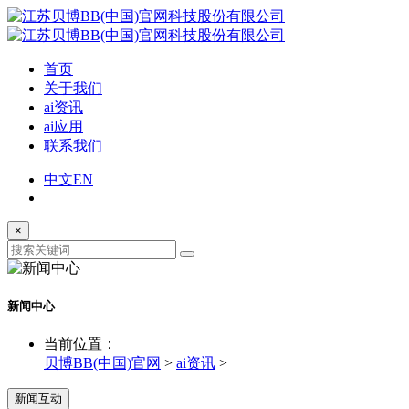
首页
关于我们
ai资讯
ai应用
联系我们
中文
EN
×
新闻中心
当前位置：
贝博BB(中国)官网
>
ai资讯
>
新闻互动