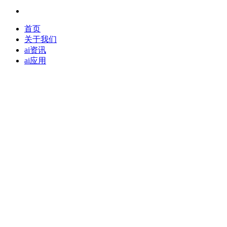
首页
关于我们
ai资讯
ai应用