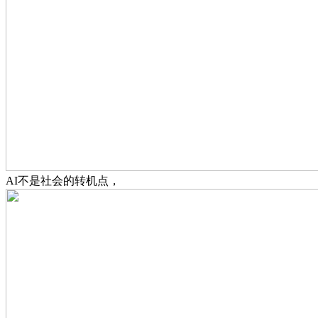
AI不是社会的转机点，