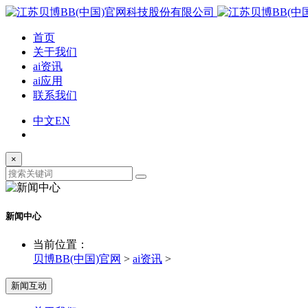
首页
关于我们
ai资讯
ai应用
联系我们
中文
EN
×
新闻中心
当前位置：
贝博BB(中国)官网
>
ai资讯
>
新闻互动