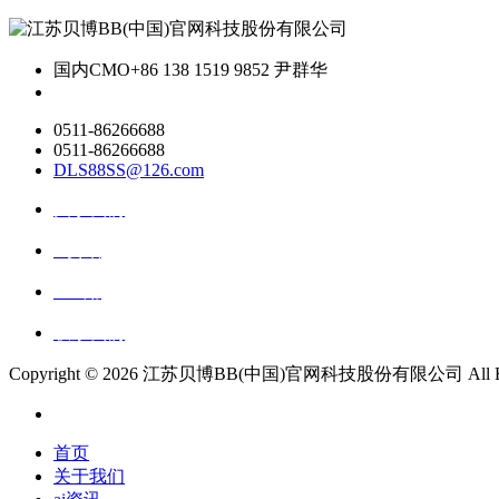
国内CMO
+86 138 1519 9852 尹群华
0511-86266688
0511-86266688
DLS88SS@126.com
关于我们
ai资讯
ai应用
联系我们
Copyright ©
2026 江苏贝博BB(中国)官网科技股份有限公司 All Right
首页
关于我们