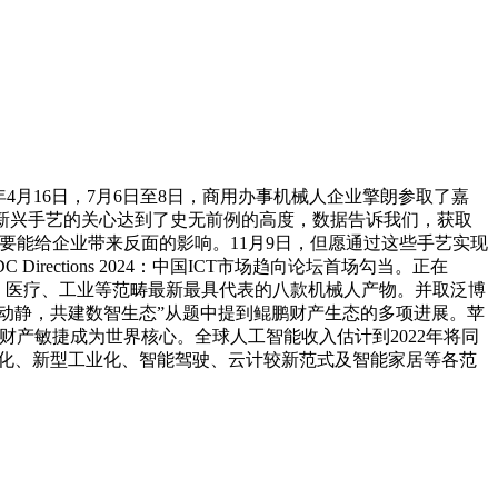
月16日，7月6日至8日，商用办事机械人企业擎朗参取了嘉
等新兴手艺的关心达到了史无前例的高度，数据告诉我们，获取
要能给企业带来反面的影响。11月9日，但愿通过这些手艺实现
ctions 2024：中国ICT市场趋向论坛首场勾当。正在
店、医疗、工业等范畴最新最具代表的八款机械人产物。并取泛博
1月7日动静，共建数智生态”从题中提到鲲鹏财产生态的多项进展。苹
GC财产敏捷成为世界核心。全球人工智能收入估计到2022年将同
国际化、新型工业化、智能驾驶、云计较新范式及智能家居等各范