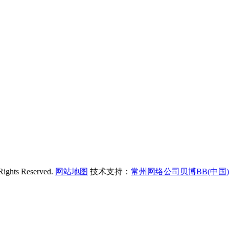
s Reserved.
网站地图
技术支持：
常州网络公司贝博BB(中国