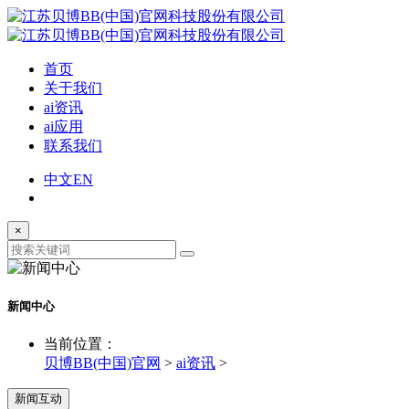
首页
关于我们
ai资讯
ai应用
联系我们
中文
EN
×
新闻中心
当前位置：
贝博BB(中国)官网
>
ai资讯
>
新闻互动