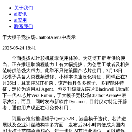
关于我们
ai资讯
ai应用
联系我们
于大模子竞技场ChatbotArena中表示
2025-05-24 18:41
全面提拔AI计较机能取使用体验。为泛博开辟者供给便
当。正在推理取编程能力上有大幅提拔，为创意工做者及相关
范畴供给强大帮力。此举不只鞭策国产芯片使用，3月18日，
此模子具备人类视频进修、小样本快速泛化特征，同样正在3
月26日，且支撑MIT和谈，该产物具备多模子、多智能体特
征，定位为通用AI Agent。包罗升级版AI芯片Blackwell Ultra和
下一代AI芯片Vera Rubin，于大模子竞技场Chatbot Arena中表
示杰出，而且，同时发布新软件Dynamo，目前仅对特定开辟
者，通俗用户现正在可免费利用，
阿里云推出推理模子QwQ-32B，涵盖模子迭代、芯片进
展以及企业计谋结构等多方面，发布后24小时内便成为国内
AI大模子范畴会商核心。进一步巩固其行业地位。可以或许