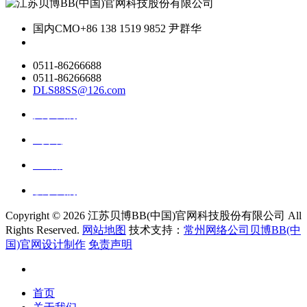
国内CMO
+86 138 1519 9852 尹群华
0511-86266688
0511-86266688
DLS88SS@126.com
关于我们
ai资讯
ai应用
联系我们
Copyright ©
2026 江苏贝博BB(中国)官网科技股份有限公司 All
Rights Reserved.
网站地图
技术支持：
常州网络公司贝博BB(中
国)官网设计制作
免责声明
首页