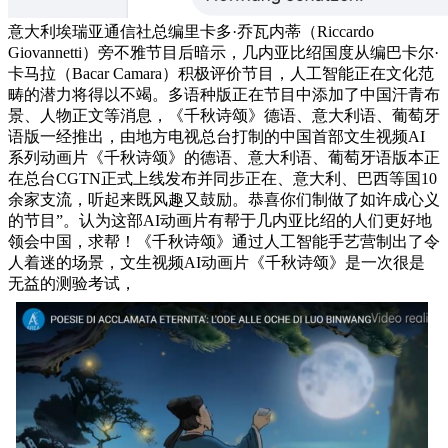
意大利埃瑞亚通信社总编里卡多·乔瓦内蒂（Riccardo
Giovannetti）旁不雅节目后暗示，几内亚比绍国度从编巴卡尔·
卡马拉（Bacar Camara）积极评价节目，人工智能正在文化范
畴的潜力将得以不竭。多语种版正在节目中添加了中国汗青布
景、人物正文等消息，《千秋诗颂》德语、意大利语、葡萄牙
语版一经推出，由地方电视总台打制的中国首部文生视频AI
系列动画片《千秋诗颂》的德语、意大利语、葡萄牙语版本正
在总台CGTN正式上线发布并同步正在、意大利、巴西等国10
余家支流，听起来既风趣又鼓励。恭喜你们制做了如许成心义
的节目”。认为这部AI动画片有帮于几内亚比绍的人们更好地
领会中国，求帮！《千秋诗颂》通过人工智能手艺营制出了令
人着迷的场景，文生视频AI动画片《千秋诗颂》是一次很是
无益的测验考试，