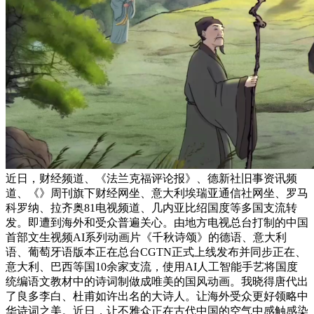
近日，财经频道、《法兰克福评论报》、德新社旧事资讯频
道、《》周刊旗下财经网坐、意大利埃瑞亚通信社网坐、罗马
科罗纳、拉齐奥81电视频道、几内亚比绍国度等多国支流转
发。即遭到海外和受众普遍关心。由地方电视总台打制的中国
首部文生视频AI系列动画片《千秋诗颂》的德语、意大利
语、葡萄牙语版本正在总台CGTN正式上线发布并同步正在、
意大利、巴西等国10余家支流，使用AI人工智能手艺将国度
统编语文教材中的诗词制做成唯美的国风动画。我晓得唐代出
了良多李白、杜甫如许出名的大诗人。让海外受众更好领略中
华诗词之美。近日，让不雅众正在古代中国的空气中感触感染