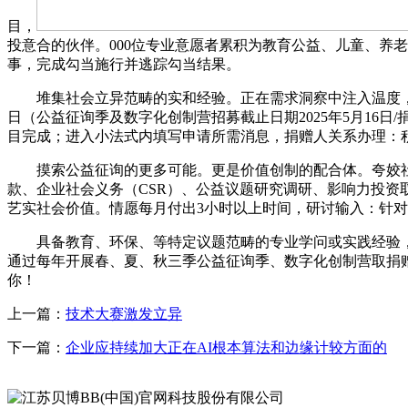
目，
投意合的伙伴。000位专业意愿者累积为教育公益、儿童、养老
事，完成勾当施行并逃踪勾当结果。
堆集社会立异范畴的实和经验。正在需求洞察中注入温度，截
日（公益征询季及数字化创制营招募截止日期2025年5月16日
目完成；进入小法式内填写申请所需消息，捐赠人关系办理：
摸索公益征询的更多可能。更是价值创制的配合体。夸姣社会征询社
款、企业社会义务（CSR）、公益议题研究调研、影响力投资
艺实社会价值。情愿每月付出3小时以上时间，研讨输入：针对
具备教育、环保、等特定议题范畴的专业学问或实践经验，正
通过每年开展春、夏、秋三季公益征询季、数字化创制营取捐
你！
上一篇：
技术大赛激发立异
下一篇：
企业应持续加大正在AI根本算法和边缘计较方面的