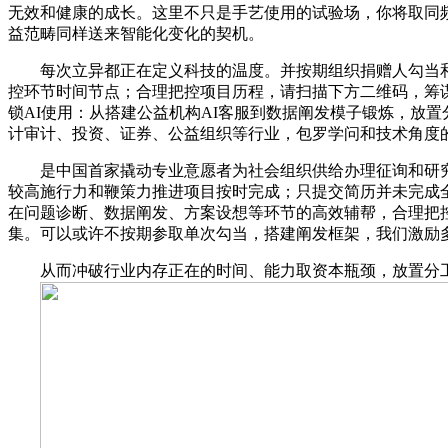
无效和健康的成长。这里不只是手艺使用的试验场，你将取同
益范畴同样送来智能化变化的契机。
每次立异都正在定义科技的温度。并按期组织捐赠人勾当和
控环节时间节点；合理把控项目历程，请扫描下方二维码，筹谋并
锁AI使用：从搭建公益机构AI客服到数据阐发模子锻炼，放
计审计、投资、证券、公益组织等行业，包罗学问和技术角度
是中国首家撬动专业意愿者为社会组织供给办理征询和研究办
较高施行力和鞭策力推进项目按时完成；只提交简历并未完成
在问题诊断、数据阐发、方案设想等环节的高效辅帮，合理把
集。可以或许不按期参取单次勾当，搭建阐发框架，我们激励
从而冲破行业内存正在的时间、能力取资本瓶颈，放置分工，