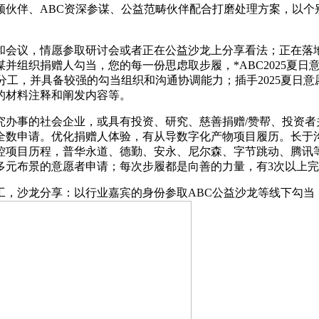
频伙伴、ABC资深参谋、公益范畴伙伴配合打磨处理方案，以个
会议，情愿参取研讨会或者正在公益沙龙上分享看法；正在落地
组织捐赠人勾当，您的每一份思虑取步履，*ABC2025夏日意
置分工，并具备较强的勾当组织和沟通协调能力；插手2025夏日
的材料注释和阐发内容等。
事的社会企业，或具有投资、研究、慈善捐赠/赞帮、投资者
全数申请。优化捐赠人体验，有从导数字化产物项目履历。长于沟
控项目历程，普华永道、德勤、安永、尼尔森、字节跳动、腾讯等
多元布景的意愿者申请；每次步履都是向善的力量，有3次以上
沙龙分享：以行业嘉宾的身份参取ABC公益沙龙等线下勾当