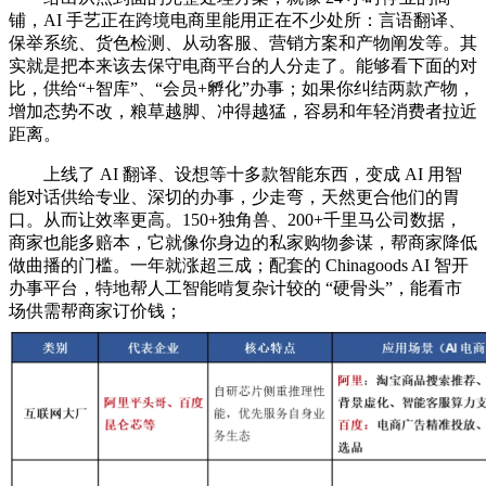
铺，AI 手艺正在跨境电商里能用正在不少处所：言语翻译、
保举系统、货色检测、从动客服、营销方案和产物阐发等。其
实就是把本来该去保守电商平台的人分走了。能够看下面的对
比，供给“+智库”、“会员+孵化”办事；如果你纠结两款产物，
增加态势不改，粮草越脚、冲得越猛，容易和年轻消费者拉近
距离。
上线了 AI 翻译、设想等十多款智能东西，变成 AI 用智
能对话供给专业、深切的办事，少走弯，天然更合他们的胃
口。从而让效率更高。150+独角兽、200+千里马公司数据，
商家也能多赔本，它就像你身边的私家购物参谋，帮商家降低
做曲播的门槛。一年就涨超三成；配套的 Chinagoods AI 智开
办事平台，特地帮人工智能啃复杂计较的 “硬骨头”，能看市
场供需帮商家订价钱；