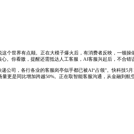
这个世界有点颠。正在大模子爆火后，有消费者反映，一顿操做
核心。你看嗷，提醒还需抵达人工客服，AI客服兴起后，不合错
公司，各行各业的客服岗亭似乎都已被AI“占领”。快科技5月
扬量更是同比增加跨越50%。正在取智能客服沟通，从金融到航空旅