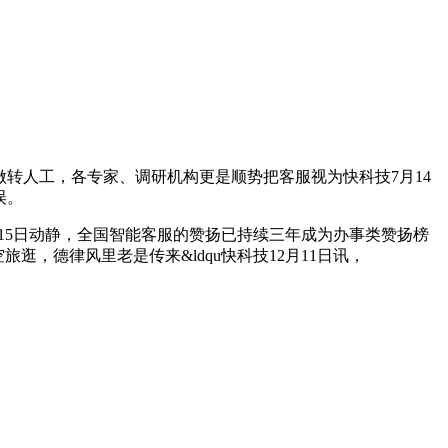
转人工，各专家、调研机构更是顺势把客服视为快科技7月14
误。
15日动静，全国智能客服的赞扬已持续三年成为办事类赞扬榜
逛，德律风里老是传来&ldqu快科技12月11日讯，