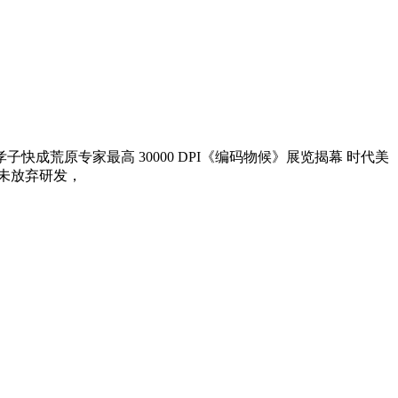
南孝子快成荒原专家最高 30000 DPI《编码物候》展览揭幕 时代美
并未放弃研发，