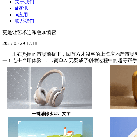
关于我们
ai资讯
ai应用
联系我们
更是让艺术连系愈加慎密
2025-05-29 17:18
正在热闹的市场前提下，回首方才竣事的上海房地产市场动态
一！点击当即体验 → →简单AI无疑成了创做过程中的超等