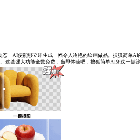
，AI便能够立即生成一幅令人冷艳的绘画做品。搜狐简单AI
帮手。这些强大功能全数免费，当即体验吧，搜狐简单AI凭仗一键