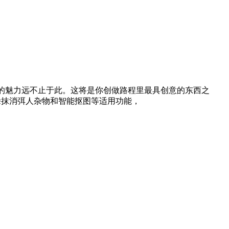
的魅力远不止于此。这将是你创做路程里最具创意的东西之
涂抹消弭人杂物和智能抠图等适用功能，