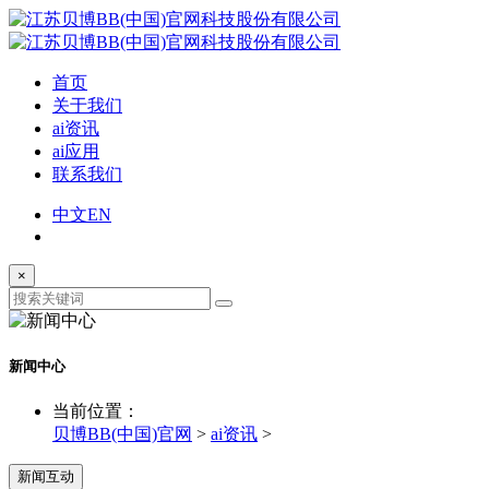
首页
关于我们
ai资讯
ai应用
联系我们
中文
EN
×
新闻中心
当前位置：
贝博BB(中国)官网
>
ai资讯
>
新闻互动