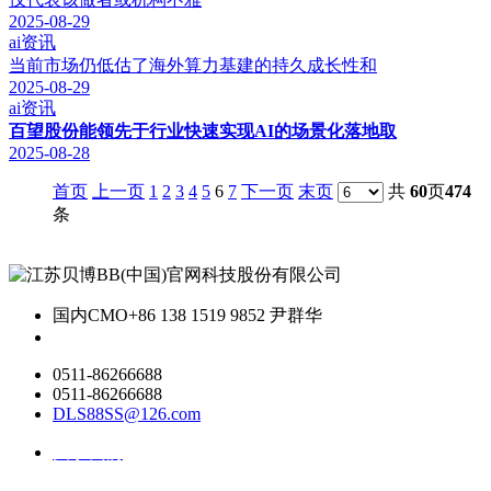
2025-08-29
ai资讯
当前市场仍低估了海外算力基建的持久成长性和
2025-08-29
ai资讯
百望股份能领先于行业快速实现AI的场景化落地取
2025-08-28
首页
上一页
1
2
3
4
5
6
7
下一页
末页
共
60
页
474
条
国内CMO
+86 138 1519 9852 尹群华
0511-86266688
0511-86266688
DLS88SS@126.com
关于我们